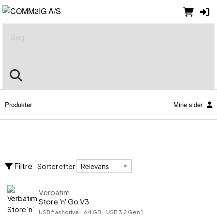
Søg
Produkter
Mine sider
Nulstil alle filtre
Hukommelse
Sorter efter
Adaptere
Filtre
Sorter efter
Flash
RAM
Vis kun
Verbatim
Vis kun
Store 'n' Go V3
På lager
USB flashdrive - 64 GB - USB 3.2 Gen 1