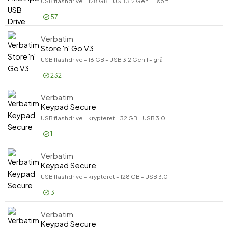
USB flashdrive - 128 GB - USB 3.2 Gen 1 - sort
57
Verbatim
Log på for pris
Pin
Store 'n' Go V3
USB flashdrive - 16 GB - USB 3.2 Gen 1 - grå
2321
Verbatim
Log på for pris
Sto
Keypad Secure
USB flashdrive - krypteret - 32 GB - USB 3.0
1
Verbatim
Log på for pris
Key
Keypad Secure
USB flashdrive - krypteret - 128 GB - USB 3.0
3
Verbatim
Log på for pris
Key
Keypad Secure