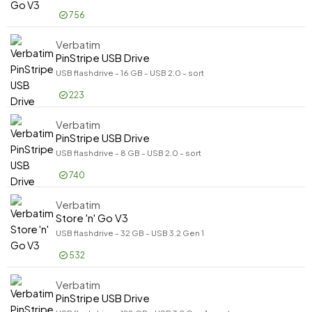
Producent
Producent
756
SanDisk
155
Verbatim
Log på for pris
Kingston
79
Sto
PinStripe USB Drive
Verbatim
53
USB flashdrive - 16 GB - USB 2.0 - sort
Vis flere
Kapacitet
223
Kapacitet
-
GB
Verbatim
Log på for pris
Pin
PinStripe USB Drive
Produkttype
USB flashdrive - 8 GB - USB 2.0 - sort
Produkttype
Læse Rate
740
Læse Rate
Skrive Rate
Verbatim
Log på for pris
Skrive Rate
Pin
Farve
Store 'n' Go V3
Farve
USB flashdrive - 32 GB - USB 3.2 Gen 1
Krypteret
Krypteret
532
Produktlinje
Produktlinje
Model
Verbatim
Log på for pris
Sto
Model
PinStripe USB Drive