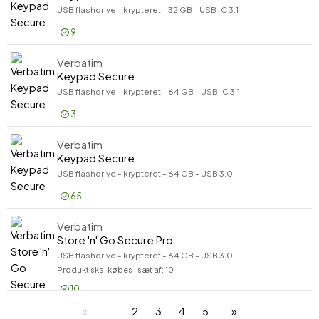
USB flashdrive - krypteret - 32 GB - USB-C 3.1
9
Verbatim
Log på for pris
Key
Keypad Secure
USB flashdrive - krypteret - 64 GB - USB-C 3.1
3
Verbatim
Log på for pris
Key
Keypad Secure
USB flashdrive - krypteret - 64 GB - USB 3.0
65
Verbatim
Log på for pris
Key
Store 'n' Go Secure Pro
USB flashdrive - krypteret - 64 GB - USB 3.0
Produkt skal købes i sæt af: 10
10
1
2
3
4
5