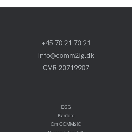
Log på for pris
Sto
+45 70 21 70 21
info@comm2ig.dk
CVR 20719907
ESG
Karriere
Om COMM2IG