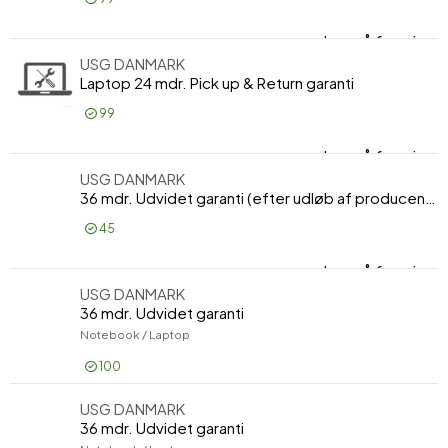
Producent
Producent
Hewlett Packard Enterprise
8031
Log på for pris
Lap
USG DANMARK
HP
2217
Laptop 24 mdr. Pick up & Return garanti
Lenovo
2203
99
Vis flere
Log på for pris
Lap
USG DANMARK
36 mdr. Udvidet garanti (efter udløb af producentgarantien)
45
Log på for pris
36 
USG DANMARK
36 mdr. Udvidet garanti
Notebook / Laptop
100
USG DANMARK
Log på for pris
36 mdr. Udvidet garanti