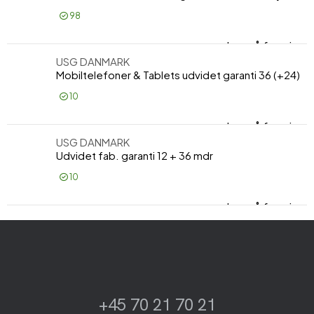
98
Log på for pris
All
USG DANMARK
Mobiltelefoner & Tablets udvidet garanti 36 (+24)
10
Log på for pris
Mob
USG DANMARK
Udvidet fab. garanti 12 + 36 mdr
10
Log på for pris
Udv
+45 70 21 70 21