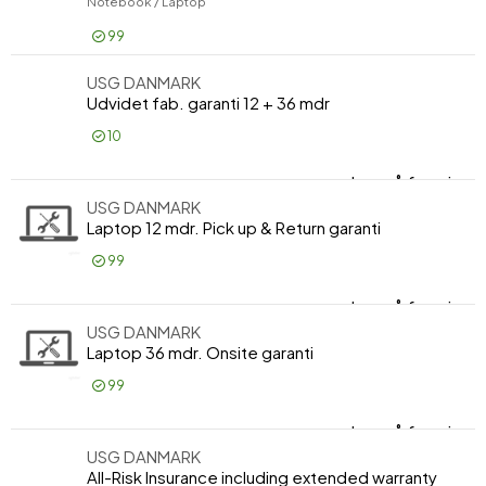
Notebook / Laptop
99
USG DANMARK
Log på for pris
Udvidet fab. garanti 12 + 36 mdr
10
Log på for pris
Udv
USG DANMARK
Laptop 12 mdr. Pick up & Return garanti
99
Log på for pris
Lap
USG DANMARK
Laptop 36 mdr. Onsite garanti
99
Log på for pris
Lap
USG DANMARK
All-Risk Insurance including extended warranty