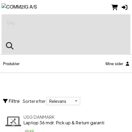
Søg
Produkter
Mine sider
Nulstil alle filtre
Serviceydelser
Sorter efter
Forhandler serviceydelser
Filtre
Sorter efter
Konfigurationsydelser
Leverandør serviceydelser
Vis kun
USG DANMARK
Vis kun
Laptop 36 mdr. Pick up & Return garanti
På lager
99